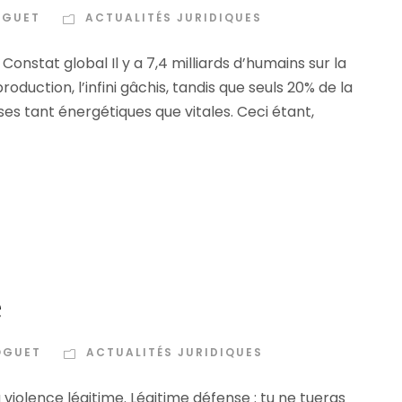
OGUET
ACTUALITÉS JURIDIQUES
onstat global Il y a 7,4 milliards d’humains sur la
duction, l’infini gâchis, tandis que seuls 20% de la
 tant énergétiques que vitales. Ceci étant,
e
OGUET
ACTUALITÉS JURIDIQUES
 violence légitime. Légitime défense : tu ne tueras